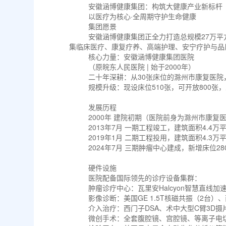
安徽涵博健康集团：构筑大健康产业新标
以医疗为核心·全周期守护生命健康
集团愿景
安徽涵博健康集团正全力打造总规模27万
集临床医疗、康复疗养、高端护理、安宁疗护与品
核心力量：安徽涵博健康集团医院
（原皖东人民医院 | 始于2000年）
二十年深耕：从30张床位的滁州市康复医
规模升级：现设床位510张，可开放800张
发展历程
2000年 建院初期（医院前身为滁州市康复
2013年7月 一期工程竣工，建筑面积4.4
2019年1月 二期工程投用，建筑面积4.3
2024年7月 三期肿瘤中心建成，新增床位28
硬件设施
医院配备国际领先的诊疗设备集群：
肿瘤诊疗中心：瓦里安Halcyon智慧直线加速器、
影像诊断：美国GE 1.5T核磁共振（2台）
介入治疗：西门子DSA、术中大型C臂3D
微创手术：全套腹腔镜、宫腔镜、等离子电