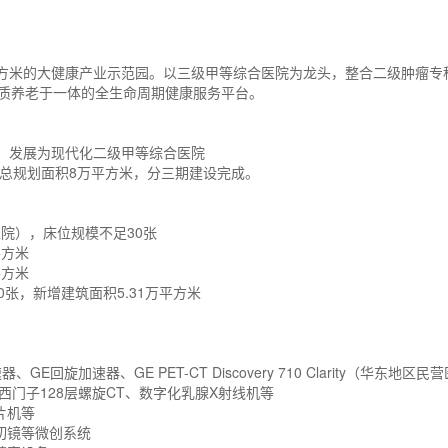
杆
平方米的大健康产业示范园。以三级甲等综合医院为龙头，整合二级肿瘤专
质养老于一体的全生命周期健康服务平台。
院，发展为现代化二级甲等综合医院
，总规划面积8万平方米，
分三期建设完成。
医院），床位规模不足30张
万平方米
万平方米
0张，
新增建筑面积5.31万平方米
GE回旋加速器、GE PET-CT Discovery 710 Clarity（华东地
、西门子128层螺旋CT、数字化乳腺X射线机等
摄片机等
切镜等微创系统