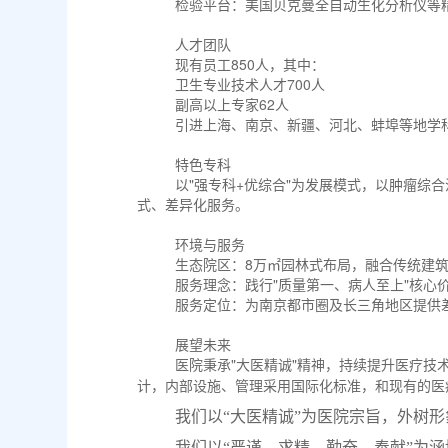
检验平台：美国贝克曼全自动生化分析仪等
人才团队
现有员工850人，其中：
卫生专业技术人才700人
副高以上专家62人
引进上海、南京、新疆、河北、蚌埠等地学
特色专科
以"强专科+优综合"为发展模式，以肿瘤
式、差异化服务。
环境与服务
生态院区：8万㎡园林式布局，融合传统建
服务理念：践行"质量第一、病人至上"核心
服务定位：为南京都市圈及长三角地区提供
展望未来
医院秉承"大医精诚"精神，持续提升医疗
计，内部设施、管理采用国际化标准，和现有的医
我们以
“大医精诚”为医院宗旨，外树形
我们以
“严谨、求精、勤奋、奉献”为