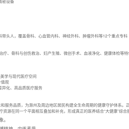
精密设备
科带头人，覆盖骨科、心血管内科、神经外科、肿瘤外科等12个重点专
综合治疗、骨科与创伤救治、妇产生殖、微创手术、血液净化、健康体检等
筑美学与现代医疗空间
价值观
差异化、高品质医疗服务
技术和服务品质，为滁州及周边地区居民构建全生命周期的健康守护体系。
疗资源在同一个平面相互叠加和补充，形成真正的医养结合“大健康”综合
象。
涵博精神，内练素质。